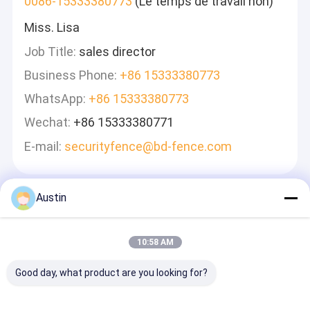
0086-15333380773
(Le temps de travail non)
Miss. Lisa
Job Title:
sales director
Business Phone:
+86 15333380773
WhatsApp:
+86 15333380773
Wechat:
+86 15333380771
E-mail:
securityfence@bd-fence.com
Austin
Laisser Un Message
Nous Vous Répondrons Rapidement
10:58 AM
Good day, what product are you looking for?