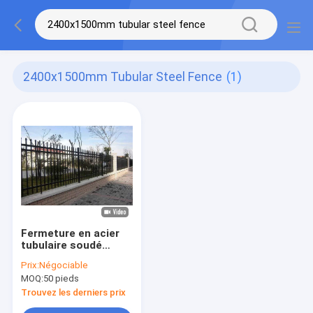
2400x1500mm Tubular Steel Fence
(1)
Fermeture en acier
tubulaire soudé
2400X1500mm pour
Prix:
Négociable
autoroutes
MOQ:
50 pieds
Trouvez les derniers prix