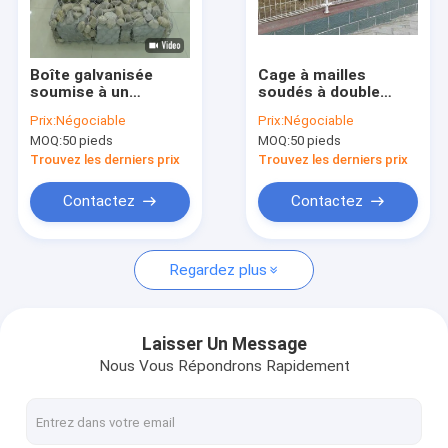
À propos de nous
Visite de l'usine
Boîte galvanisée
Cage à mailles
soumise à un
soudés à double
Contrôle qualité
traitement
cercle 50x200 mm
Prix:
Négociable
Prix:
Négociable
thermique de Gabion
MOQ:
50 pieds
MOQ:
50 pieds
de fer/grillage
Contactez-nous
hexagonal de Gabion
Trouvez les derniers prix
Trouvez les derniers prix
Nouvelles
Contactez
Contactez
Cas
Regardez plus
Demandez un devis
Laisser Un Message
Nous Vous Répondrons Rapidement
Clôture en acier de sécurité
Clôture de sécurité anti-montée