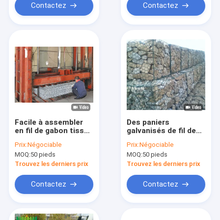
Contactez
Contactez
Facile à assembler
Des paniers
en fil de gabon tissé
galvanisés de fil de
flexible de 8*10 cm
gabon de 80*100 mm
Prix:
Négociable
Prix:
Négociable
et de 2 mm
MOQ:
50 pieds
MOQ:
50 pieds
Trouvez les derniers prix
Trouvez les derniers prix
Contactez
Contactez