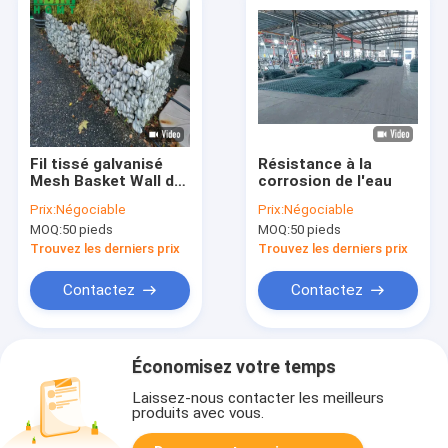
Fil tissé galvanisé
Résistance à la
Mesh Basket Wall de
corrosion de l'eau
Gabion 2*1*1m pour
Prix:
Négociable
Prix:
Négociable
la barrière de jardin
MOQ:
50 pieds
MOQ:
50 pieds
Trouvez les derniers prix
Trouvez les derniers prix
Contactez
Contactez
Économisez votre temps
Laissez-nous contacter les meilleurs
produits avec vous.