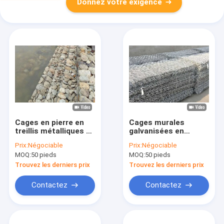
Donnez votre exigence
Cages en pierre en
Cages murales
treillis métalliques en
galvanisées en
gabion revêtus en
faisceau de fil de
Prix:
Négociable
Prix:
Négociable
PVC pour
gabion de 80 mm x
MOQ:
50 pieds
MOQ:
50 pieds
l'aménagement
100 mm
paysager
Trouvez les derniers prix
Trouvez les derniers prix
Contactez
Contactez