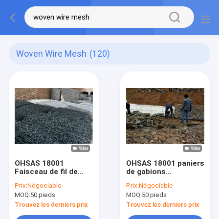
Woven Wire Mesh
(120)
OHSAS 18001
OHSAS 18001 paniers
Faisceau de fil de
de gabions
gabion de 2 mètres
2mx1mx1m filet de fil
Prix:
Négociable
Prix:
Négociable
de haut
de gabion
MOQ:
50 pieds
MOQ:
50 pieds
Trouvez les derniers prix
Trouvez les derniers prix