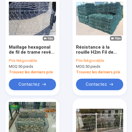
Maillage hexagonal
Résistance à la
de fil de trame revêtu
rouille H2m Fil de
de zinc pour mur de
gabon Maillage de
Prix:
Négociable
Prix:
Négociable
gabion
gabon Mure en pierre
MOQ:
50 pieds
MOQ:
50 pieds
Trouvez les derniers prix
Trouvez les derniers prix
Contactez
Contactez
Maison
Produits
Le spectacle VR