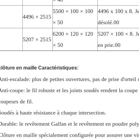
5500 × 100 × 100
4496 x 100 x 8. Je
4496 × 2515
× 50
désolé.00
6200 × 120 × 120
5207 × 100 × 8. J
5207 × 2515
× 50
en prie.00
clôture en maille Caractéristiques:
Anti-escalade: plus de petites ouvertures, pas de prise d'orteil 
Anti-coupe: le fil robuste et les joints soudés rendent la coupe 
coupeurs de fil.
Soudés à haute résistance à chaque intersection.
Durable: le revêtement Galfan et le revêtement en poudre pol
Clôture en maille spécialement configurée pour assurer une vis