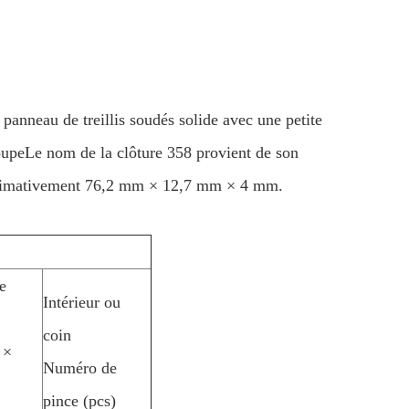
de panneau de treillis soudés solide avec une petite
-coupeLe nom de la clôture 358 provient de son
proximativement 76,2 mm × 12,7 mm × 4 mm.
e
Intérieur ou
coin
 ×
Numéro de
pince (pcs)