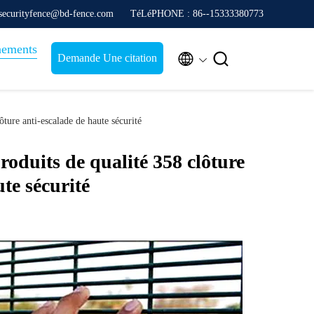
securityfence@bd-fence.com
TéLéPHONE : 86--15333380773
nements


Demande Une citation
ture anti-escalade de haute sécurité
roduits de qualité 358 clôture
te sécurité