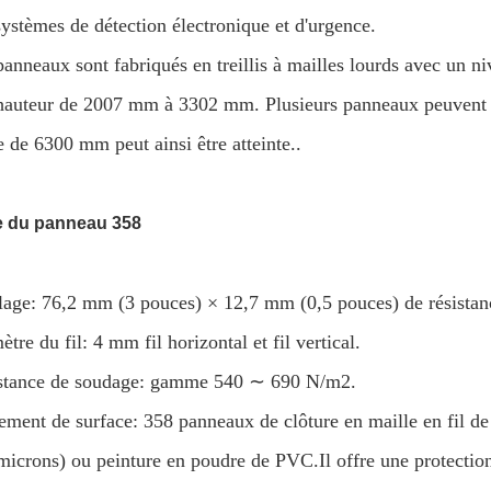
systèmes de détection électronique et d'urgence.
panneaux sont fabriqués en treillis à mailles lourds avec un n
hauteur de 2007 mm à 3302 mm. Plusieurs panneaux peuvent êtr
e de 6300 mm peut ainsi être atteinte..
le du panneau 358
lage: 76,2 mm (3 pouces) × 12,7 mm (0,5 pouces) de résistanc
tre du fil: 4 mm fil horizontal et fil vertical.
stance de soudage: gamme 540 ∼ 690 N/m2.
tement de surface: 358 panneaux de clôture en maille en fil d
microns) ou peinture en poudre de PVC.Il offre une protectio