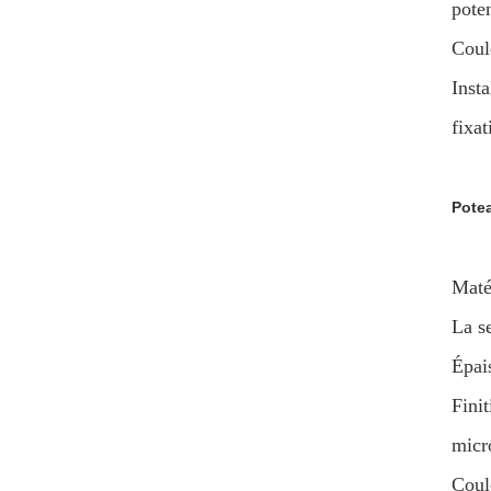
poten
Coul
Inst
fixat
Potea
Maté
La s
Épai
Finit
micr
Coul