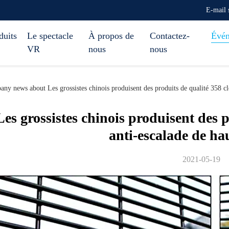
E-mail 
duits
Le spectacle
À propos de
Contactez-
Évé
VR
nous
nous
ny news about Les grossistes chinois produisent des produits de qualité 358 clô
Les grossistes chinois produisent des p
anti-escalade de hau
2021-05-19