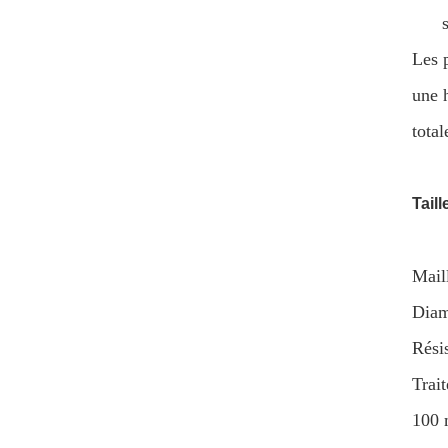
Les 
une 
total
Tail
Mail
Diamè
Rési
Trai
100 