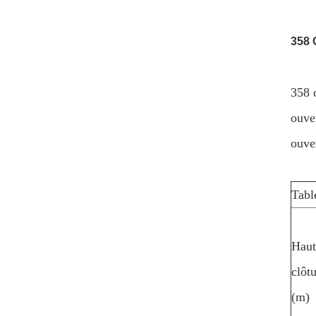
358 
358 c
ouver
ouve
Tabl
Haut
clôt
(m)