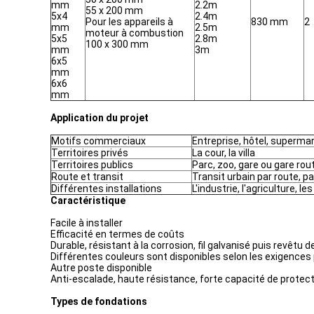
mm
2.2m
55 x 200 mm
5x4
2.4m
Pour les appareils à
830 mm
2
mm
2.5m
moteur à combustion
5x5
2.8m
100 x 300 mm
mm
3m
6x5
mm
6x6
mm
Application du projet
Motifs commerciaux
Entreprise, hôtel, superma
Territoires privés
La cour, la villa
Territoires publics
Parc, zoo, gare ou gare rou
Route et transit
Transit urbain par route, p
Différentes installations
L'industrie, l'agriculture, le
Caractéristique
Facile à installer
Efficacité en termes de coûts
Durable, résistant à la corrosion, fil galvanisé puis revêtu 
Différentes couleurs sont disponibles selon les exigences p
Autre poste disponible
Anti-escalade, haute résistance, forte capacité de protec
Types de fondations