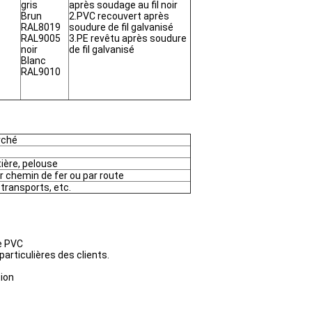
gris
après soudage au fil noir
Brun
2.PVC recouvert après
RAL8019
soudure de fil galvanisé
RAL9005
3.PE revêtu après soudure
noir
de fil galvanisé
Blanc
RAL9010
rché
tière, pelouse
ar chemin de fer ou par route
s transports, etc.
de PVC
articulières des clients.
tion