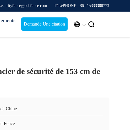
securityfence@bd-fence.com
TéLéPHONE : 86--15333380773
nements


Demande Une citation
cier de sécurité de 153 cm de
ei, Chine
nt Fence