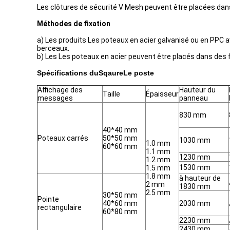
Les clôtures de sécurité V Mesh peuvent être placées dan
Méthodes de fixation
a) Les produits
Les poteaux en acier galvanisé ou en PPC a
berceaux.
b) Les
Les poteaux en acier peuvent être placés dans des fo
Spécifications du
Sqaure
Le poste
Affichage des
Hauteur du
Taille
Épaisseur
messages
panneau
830 mm
40*40 mm
Poteaux carrés
50*50 mm
1030 mm
1.0 mm
60*60 mm
1.1 mm
1230 mm
1.2 mm
1530 mm
1.5 mm
1.8 mm
à hauteur de
2 mm
1830 mm
2.5 mm
30*50 mm
Pointe
40*60 mm
2030 mm
rectangulaire
60*80 mm
2230 mm
2430 mm