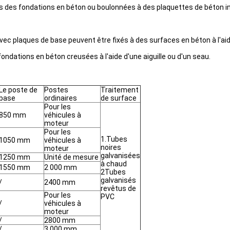
s des fondations en béton ou boulonnées à des plaquettes de béton in
vec plaques de base peuvent être fixés à des surfaces en béton à l'a
ndations en béton creusées à l'aide d'une aiguille ou d'un seau.
Le poste de
Postes
Traitement
base
ordinaires
de surface
Pour les
850 mm
véhicules à
moteur
Pour les
1.Tubes
1050 mm
véhicules à
noires
moteur
galvanisées
1250 mm
Unité de mesure
à chaud
1550 mm
2 000 mm
2Tubes
galvanisés
/
2400 mm
revêtus de
Pour les
PVC
/
véhicules à
moteur
/
2800 mm
/
3 000 mm