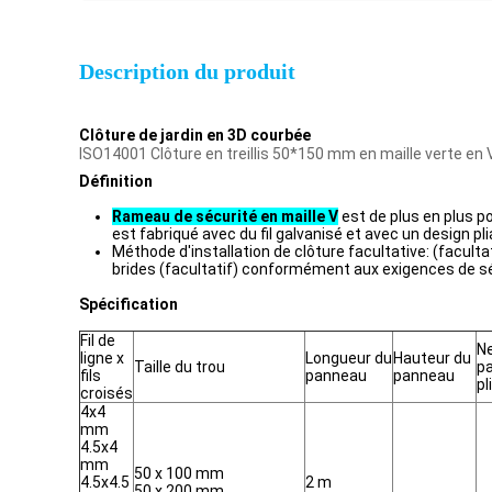
Description du produit
Clôture de jardin en 3D courbée
ISO14001 Clôture en treillis 50*150 mm en maille verte en 
Définition
Rameau de sécurité en maille V
est de plus en plus po
est fabriqué avec du fil galvanisé et avec un design pl
Méthode d'installation de clôture facultative: (facult
brides (facultatif) conformément aux exigences de sécu
Spécification
Fil de
N
ligne x
Longueur du
Hauteur du
Taille du trou
p
fils
panneau
panneau
pl
croisés
4x4
mm
4.5x4
mm
50 x 100 mm
4.5x4.5
2 m
50 x 200 mm