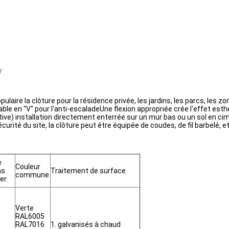
V
pulaire la clôture pour la résidence privée, les jardins, les parcs, les zo
iable en "V" pour l'anti-escaladeUne flexion appropriée crée l'effet est
ative) installation directement enterrée sur un mur bas ou un sol en ci
rité du site, la clôture peut être équipée de coudes, de fil barbelé, et
e
Couleur
as
Traitement de surface
commune
ier.
Verte
RAL6005
RAL7016
1. galvanisés à chaud