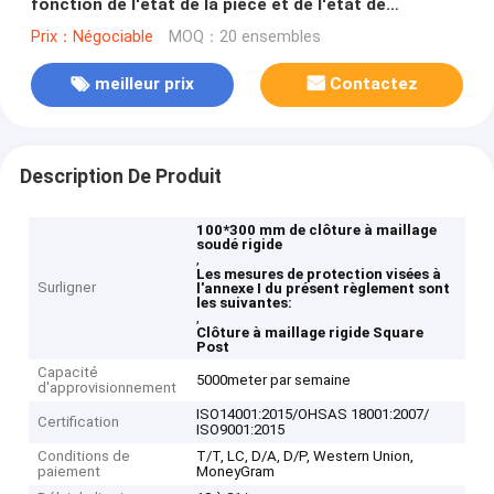
fonction de l'état de la pièce et de l'état de
l'équipement.
Prix：Négociable
MOQ：20 ensembles
meilleur prix
Contactez
Description De Produit
100*300 mm de clôture à maillage
soudé rigide
,
Les mesures de protection visées à
Surligner
l'annexe I du présent règlement sont
les suivantes:
,
Clôture à maillage rigide Square
Post
Capacité
5000meter par semaine
d'approvisionnement
ISO14001:2015/OHSAS 18001:2007/
Certification
ISO9001:2015
Conditions de
T/T, LC, D/A, D/P, Western Union,
paiement
MoneyGram