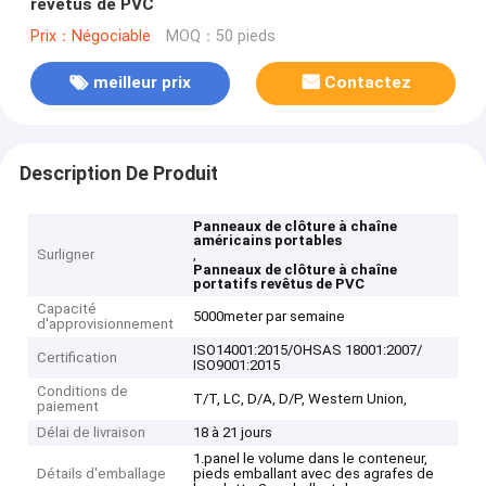
revêtus de PVC
Prix：Négociable
MOQ：50 pieds
meilleur prix
Contactez
Description De Produit
Panneaux de clôture à chaîne
américains portables
Surligner
,
Panneaux de clôture à chaîne
portatifs revêtus de PVC
Capacité
5000meter par semaine
d'approvisionnement
ISO14001:2015/OHSAS 18001:2007/
Certification
ISO9001:2015
Conditions de
T/T, LC, D/A, D/P, Western Union,
paiement
Délai de livraison
18 à 21 jours
1.panel le volume dans le conteneur,
Détails d'emballage
pieds emballant avec des agrafes de