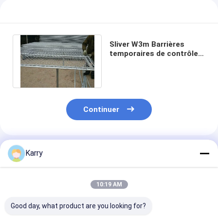
Sliver W3m Barrières
temporaires de contrôle
de la foule 75*75 mm Trou
de maille
Continuer
Produits Recommandés
Karry
10:19 AM
Good day, what product are you looking for?