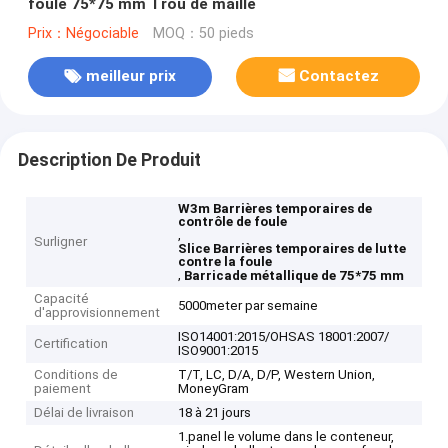
foule 75*75 mm Trou de maille
Prix：Négociable
MOQ：50 pieds
meilleur prix
Contactez
Description De Produit
W3m Barrières temporaires de
contrôle de foule
,
Surligner
Slice Barrières temporaires de lutte
contre la foule
,
Barricade métallique de 75*75 mm
Capacité
5000meter par semaine
d'approvisionnement
ISO14001:2015/OHSAS 18001:2007/
Certification
ISO9001:2015
Conditions de
T/T, LC, D/A, D/P, Western Union,
paiement
MoneyGram
Délai de livraison
18 à 21 jours
1.panel le volume dans le conteneur,