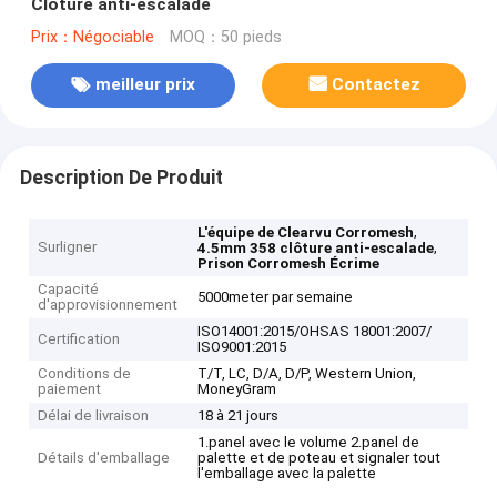
Clôture anti-escalade
Prix：Négociable
MOQ：50 pieds
meilleur prix
Contactez
Description De Produit
,
L'équipe de Clearvu Corromesh
Surligner
,
4.5mm 358 clôture anti-escalade
Prison Corromesh Écrime
Capacité
5000meter par semaine
d'approvisionnement
ISO14001:2015/OHSAS 18001:2007/
Certification
ISO9001:2015
Conditions de
T/T, LC, D/A, D/P, Western Union,
paiement
MoneyGram
Délai de livraison
18 à 21 jours
1.panel avec le volume 2.panel de
Détails d'emballage
palette et de poteau et signaler tout
l'emballage avec la palette