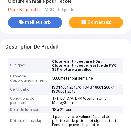
Clôture en maille pour l'école
Prix：Négociable
MOQ：50 pieds
meilleur prix
Contactez
Description De Produit
,
Clôture anti-coupure H5m
Surligner
,
Clôture anti-coupe revêtue de PVC
358 clôture à mailles
Capacité
5000meter par semaine
d'approvisionnement
ISO14001:2015/OHSAS 18001:2007/
Certification
ISO9001:2015
Conditions de
T/T, LC, D/A, D/P, Western Union,
paiement
MoneyGram
Délai de livraison
18 à 21 jours
1.panel avec le volume 2.panel de
Détails d'emballage
palette et de poteau et signaler tout
l'emballage avec la palette