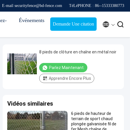
E-mail securityfence@bd-fence.com
TéLéPHONE : 86--15333380773
ez-
Événements


Demande Une citation
8 pieds de clôture en chaîne en métal noir
Parlez Maintenant.
Apprendre Encore Plus
Vidéos similaires
6 pieds de hauteur de
terrain de sport chaud
plongée galvanisée fil de
fer Mesh chaîne de