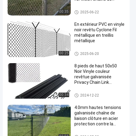
liaison de clôture
Clôture à maillons de chaîne e
00:35
2025-06-22
n métal
En extérieur PVC en vinyle
noir revêtu Cyclone Fil
métallique en treillis
métallique
Clôture à maillons de chaîne e
00:25
2025-06-20
n métal
8 pieds de haut 50x50
Noir Vinyle couleur
revêtue galvanisée
Privacy Chain Link
Système de clôture 2,5
mm
Clôture à maillons de chaîne e
00:34
2024-12-22
n métal
4.0mm hautes tensions
galvanisée chaîne de
liaison clôture en acier
protection contre la
pente de la grille de
clôture Rockfall filet de fil
Clôture à maillons de chaîne e