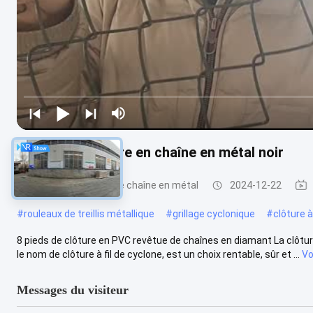
8 pieds de clôture en chaîne en métal noir
Clôture à maillons de chaîne en métal
2024-12-22
#
rouleaux de treillis métallique
#
grillage cyclonique
#
clôture à
8 pieds de clôture en PVC revêtue de chaînes en diamant La clôtu
le nom de clôture à fil de cyclone, est un choix rentable, sûr et ...
Vo
Messages du visiteur