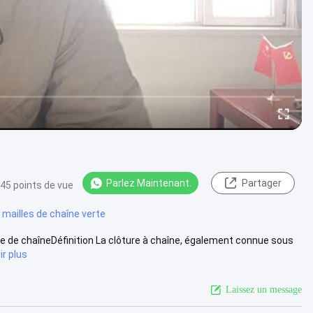
Parlez Maintenant.
Partager
45 points de vue
 mailles de chaîne verte
re de chaîneDéfinition La clôture à chaîne, également connue sous
ir plus
Laissez un message