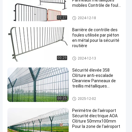
Panneaux métalliques
mobiles Contrôle de foule
Imprimé Barrière
d'événement Clôture à
Barrières métalliques de lutte
02:27
2024-12-18
vendre
contre la foule
Barrière de contrôle des
foules utilisée par piéton
en métal pour la sécurité
routière
Barrières métalliques de lutte
00:29
2024-12-13
contre la foule
Sécurité élevée 358
Clôture anti-escalade
Clearview Panneaux de
treillis métalliques
soudés acier galvanisé
La clôture AOA
00:25
2025-12-02
Perimètre de l'aéroport
Sécurité électrique AOA
Clôture 50mmx100mm
Pour la zone de l'aéroport