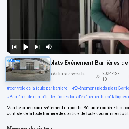
Fer Métal Pieds plats Événement Barrières de 
2024-12-
Barrières métalliques de lutte contre la
foule
13
#
contrôle de la foule par barrière
#
Événement pieds plats Barriè
#
Barrières de contrôle des foules lors d'événements métalliques 
Marché américain revêtement en poudre Sécurité routière temporair
contrôle de la foule Barrière de contrôle de foule couramment utilis
Messages du visiteur