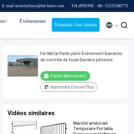
E-mail securityfence@bd-fence.com
TéLéPHONE : 86--15333380773
ez-
Événements


Demande Une citation
Fer Métal Pieds plats Événement Barrières
de contrôle de foule Barrière piétonne
Clôture
Parlez Maintenant.
Apprendre Encore Plus
Vidéos similaires
Marché américain
Temporaire Portable