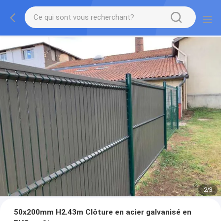
2
/
3
50x200mm H2.43m Clôture en acier galvanisé en