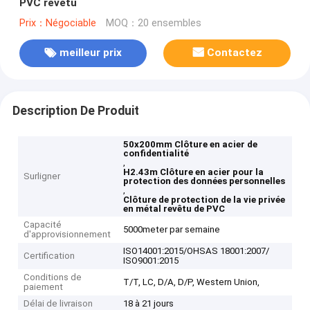
PVC revêtu
Prix：Négociable
MOQ：20 ensembles
meilleur prix
Contactez
Description De Produit
50x200mm Clôture en acier de
confidentialité
,
H2.43m Clôture en acier pour la
Surligner
protection des données personnelles
,
Clôture de protection de la vie privée
en métal revêtu de PVC
Capacité
5000meter par semaine
d'approvisionnement
ISO14001:2015/OHSAS 18001:2007/
Certification
ISO9001:2015
Conditions de
T/T, LC, D/A, D/P, Western Union,
paiement
Délai de livraison
18 à 21 jours