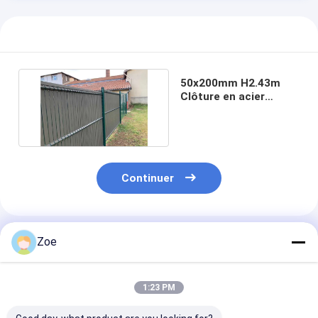
50x200mm H2.43m
Clôture en acier
galvanisé en PVC
revêtu
Continuer
Produits Recommandés
Zoe
1:23 PM