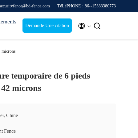
securityfence@bd-fence.com
TéLéPHONE : 86--15333380773
nements


Demande Une citation
2 microns
re temporaire de 6 pieds
 42 microns
ei, Chine
nt Fence