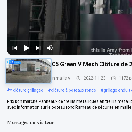
Galvanisé RAL6005 Green V Mesh Clôture de 2
Clôture de sécurité en maille V
2022-11-23
1172 p
#
v clôture grillagée
#
clôture à poteaux ronds
#
grillage enduit
Prix bon marché Panneaux de treillis métalliques en treillis métall
avec information sur le poteau rond Rameau de sécurité en maille .
Messages du visiteur