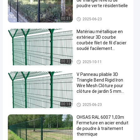
de triangle revêtu de
poudre verte résidentielle
Clôture de sécurité en maille V
00:31
2025-06-23
Matériau métallique en
extérieur 3D courbe
courbée filet de fil d'acier
soudé facilement
assemblé
Clôture de sécurité en maille V
00:32
2025-10-11
V Panneau pliable 3D
Triangle Bend Rigid Iron
Wire Mesh Clôture pour
clôture de jardin 5 mm
Diamètre de fil de la
surface revêtue en PE
Clôture de sécurité en maille V
00:18
2025-06-23
OHSAS RAL 6007 1,03m
Fermeture en acier enduit
de poudre à traitement
thermique