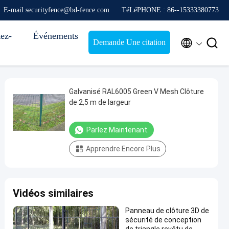
E-mail securityfence@bd-fence.com
TéLéPHONE : 86--15333380773
ez-
Événements


Demande Une citation
Galvanisé RAL6005 Green V Mesh Clôture
de 2,5 m de largeur
Parlez Maintenant.
Apprendre Encore Plus
Vidéos similaires
Panneau de clôture 3D de
sécurité de conception